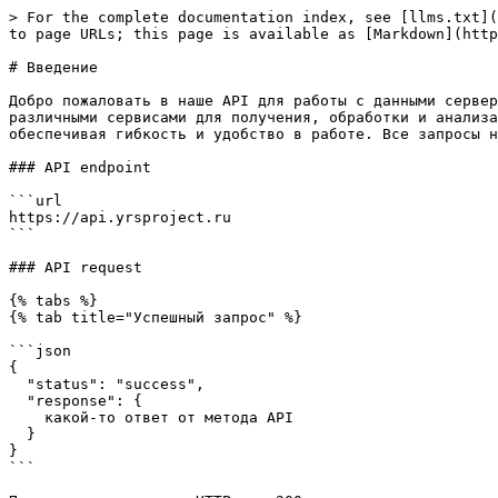
> For the complete documentation index, see [llms.txt](
to page URLs; this page is available as [Markdown](http
# Введение

Добро пожаловать в наше API для работы с данными сервер
различными сервисами для получения, обработки и анализа
обеспечивая гибкость и удобство в работе. Все запросы н
### API endpoint

```url

https://api.yrsproject.ru

```

### API request

{% tabs %}

{% tab title="Успешный запрос" %}

```json

{

  "status": "success",

  "response": {

    какой-то ответ от метода API

  }

}

```
