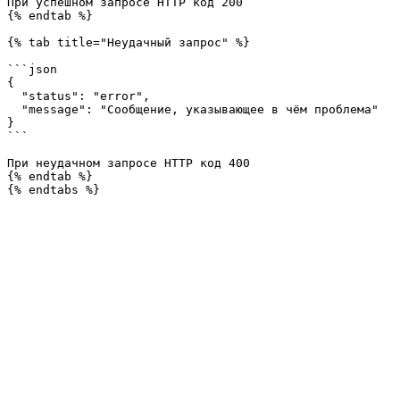
При успешном запросе HTTP код 200

{% endtab %}

{% tab title="Неудачный запрос" %}

```json

{

  "status": "error",

  "message": "Сообщение, указывающее в чём проблема"

}

```

При неудачном запросе HTTP код 400

{% endtab %}
